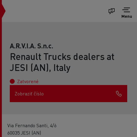
Menu
A.R.V.I.A. S.n.c.
Renault Trucks dealers at
JESI (AN), Italy
Zatvorené
Zobraziť číslo
Via Fernando Santi, 4/6
60035 JESI (AN)