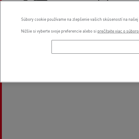
Súbory cookie používame na zlepšenie vašich skúseností na našej w
Servis a oprava ľahkých
Financovanie
Nižšie si vyberte svoje preferencie alebo si
prečítajte viac o súbor
úžitkových vozidiel
Poloha