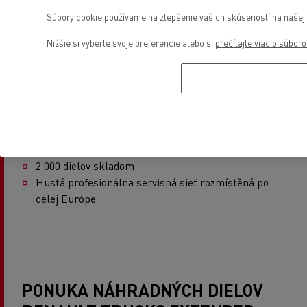
súčasťou politiky udržateľného rozvoja Renault
Súbory cookie používame na zlepšenie vašich skúseností na našej w
Trucks, založenej na recyklácii náhradných dielov.
Nižšie si vyberte svoje preferencie alebo si
prečítajte viac o súbor
Dajte náhradným dielom druhú šancu!
Výnimočný pomer kvalita / cena
Kvalita a výkon sú rovnaké ako v prípade nových
dielov
Spoľahlivé diely generovaná dňa a schválené pre
vozidlá Renault Trucks
2 000 dielov skladom
Hustá profesionálna servisná sieť rozmístěná po
celej Európe
PONUKA NÁHRADNÝCH DIELOV