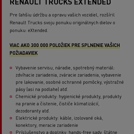
RENAULT TRUCKS EXTENDED
Pre ľahšiu údržbu a opravu vašich vozidiel, rozšíril
Renault Trucks svoju ponuku originálnych dielov o
ponuku: eXtended.
VIAC AKO 300 000 POLOŽIEK PRE SPLNENIE VAŠICH
POŽIADAVIEK
Vybavenie servisu, náradie, spotrebný materiál:
zdvíhacie zariadenia, zváracie zariadenia, vybavenie
pre lakovanie, osobné ochranné pomôcky, výstražné
pásy (asi na podlahe) atď.
Chemické produkty: hygienické produkty, produkty
na pranie a čistenie, čističe klimatizácií,
dezodoranty atď.
Elektrické produkty: káble, izolované oká,
konektory, meracie zariadenie
Príslušenstvo a doplnky: hands-free sady, štátne