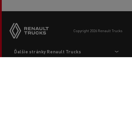
copyright 2026 Renault Trucks
Footer
Ďalšie stránky Renault Trucks
menu
Pre partnerov
Právne ustanovenia
Kontaktujte nás