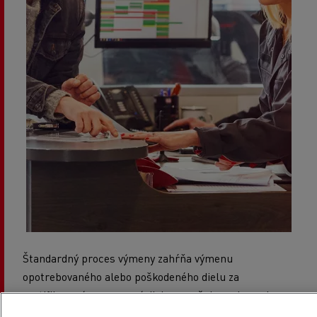
Štandardný proces výmeny zahŕňa výmenu
opotrebovaného alebo poškodeného dielu za
certifikovaný renovovaný diel a zaručuje zachovanie
originálneho výkonu vozidla. Tento proces renovácie je