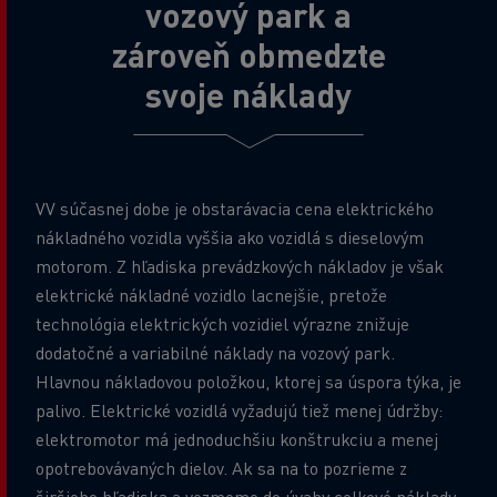
vozový park a
zároveň obmedzte
svoje náklady
V
V súčasnej dobe je obstarávacia cena elektrického
nákladného vozidla vyššia ako vozidlá s dieselovým
motorom. Z hľadiska prevádzkových nákladov je však
elektrické nákladné vozidlo lacnejšie, pretože
technológia elektrických vozidiel výrazne znižuje
dodatočné a variabilné náklady na vozový park.
Hlavnou nákladovou položkou, ktorej sa úspora týka, je
palivo. Elektrické vozidlá vyžadujú tiež menej údržby:
elektromotor má jednoduchšiu konštrukciu a menej
opotrebovávaných dielov. Ak sa na to pozrieme z
širšieho hľadiska a vezmeme do úvahy celkové náklady