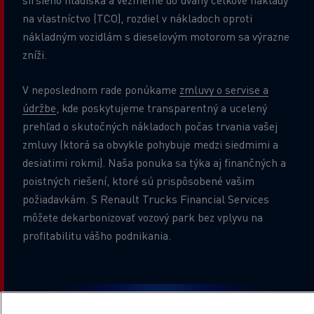
na vlastníctvo (TCO), rozdiel v nákladoch oproti
nákladným vozidlám s dieselovým motorom sa výrazne
zníži.
V neposlednom rade ponúkame
zmluvy o servise a
údržbe
,
kde poskytujeme transparentný a ucelený
prehľad o skutočných nákladoch počas trvania vašej
zmluvy (ktorá sa obvykle pohybuje medzi siedmimi a
desiatimi rokmi). Naša ponuka sa týka aj finančných a
poistných riešení, ktoré sú prispôsobené vašim
požiadavkám. S Renault Trucks Financial Services
môžete dekarbonizovať vozový park bez vplyvu na
profitabilitu vášho podnikania.