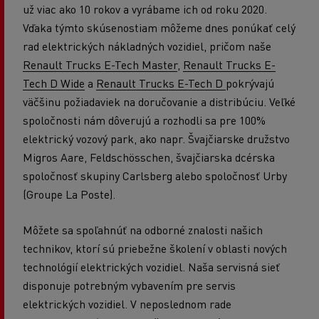
už viac ako 10 rokov a vyrábame ich od roku 2020.
Vďaka týmto skúsenostiam môžeme dnes ponúkať celý
rad elektrických nákladných vozidiel, pričom naše
Renault Trucks E-Tech Master
,
Renault Trucks E-
Tech D Wide
a
Renault Trucks E-Tech D
pokrývajú
väčšinu požiadaviek na doručovanie a distribúciu. Veľké
spoločnosti nám dôverujú a rozhodli sa pre 100%
elektrický vozový park, ako napr.
Švajčiarske družstvo
Migros Aare
, Feldsch
össchen
, švajčiarska dcérska
spoločnosť skupiny Carlsberg alebo s
poločnosť Urby
(Groupe La Poste)
.
Môžete sa spoľahnúť na odborné znalosti našich
technikov, ktorí sú priebežne školení v oblasti nových
technológií elektrických vozidiel. Naša servisná sieť
disponuje potrebným vybavením pre servis
elektrických vozidiel. V neposlednom rade