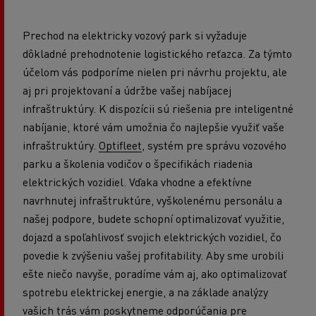
Prechod na elektricky vozový park si vyžaduje
dôkladné prehodnotenie logistického reťazca. Za týmto
účelom vás podporíme nielen pri návrhu projektu, ale
aj pri projektovaní a údržbe vašej nabíjacej
infraštruktúry. K dispozícii sú riešenia pre inteligentné
nabíjanie, ktoré vám umožnia čo najlepšie využiť vaše
infraštruktúry.
Optifleet
,
systém pre správu vozového
parku a školenia vodičov o špecifikách riadenia
elektrických vozidiel. Vďaka vhodne a efektívne
navrhnutej infraštruktúre, vyškolenému personálu a
našej podpore, budete schopní optimalizovať využitie,
dojazd a spoľahlivosť svojich elektrických vozidiel, čo
povedie k zvýšeniu vašej profitability. Aby sme urobili
ešte niečo navyše, poradíme vám aj, ako optimalizovať
spotrebu elektrickej energie, a na základe analýzy
vašich trás vám poskytneme odporúčania pre