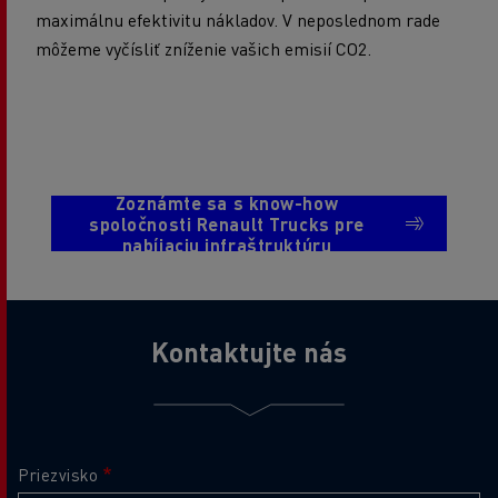
maximálnu efektivitu nákladov. V neposlednom rade
môžeme vyčísliť zníženie vašich emisií CO2.
Zoznámte sa s know-how
spoločnosti Renault Trucks pre
nabíjaciu infraštruktúru
Kontaktujte nás
Priezvisko