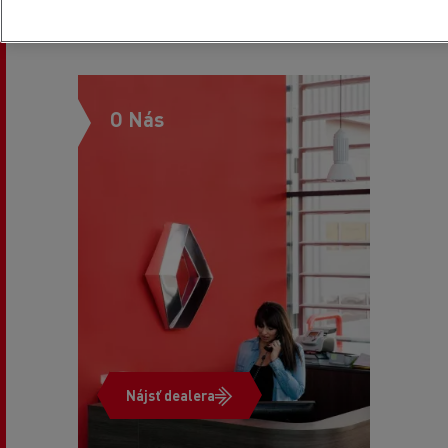
O Nás
Nájsť dealera