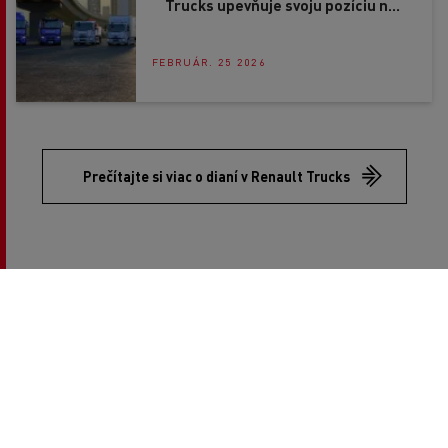
Trucks upevňuje svoju pozíciu na
trhu
FEBRUÁR. 25 2026
Prečítajte si viac o dianí v Renault Trucks
copyright 2026 Renault Trucks
Footer
Ďalšie stránky Renault Trucks
menu