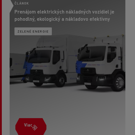
ČLÁNOK
Č
Prenájom elektrických nákladných vozidiel je
Di
pohodlný, ekologický a nákladovo efektívny
vo
ZELENÉ ENERGIE
Viac