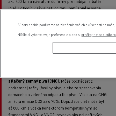
ako 400 km a návratom do firmy pre nabíjanie batérií
(6 až 12 hodín v závislosti od typu nabíjania) je voľba
elektrického vozidla
tým pravým riešením. Vozidlá s
týmto typom pohonu sú vhodné najmä pre nočné
Súbory cookie používame na zlepšenie vašich skúseností na našej w
dodávky v rámci miest, pretože sú veľmi tiché a počas
prevádzky neprodukujú žiadne emisie. (S výnimkou
Nižšie si vyberte svoje preferencie alebo si
prečítajte viac o súbor
častíc súvisiacich s brzdením, ktoré platia pre všetky
vozidlá).
Tretím možným typom alternatívneho pohonu je
stlačený zemný plyn (CNG)
. Môže pochádzať z
podzemnej ťažby (fosílny plyn) alebo zo spracovania
domáceho a zeleného odpadu (bioplyn). Vozidlá na CNG
znižujú emisie CO2 až o 70%. Dojazd vozidiel môže byť
až 800 km a vďaka konektorom kompatibilným so
štandardmi VNG1 a VNG2, rovnako ako pri naftových