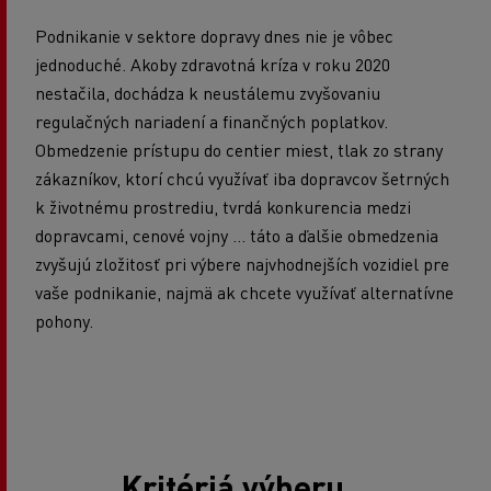
Podnikanie v sektore dopravy dnes nie je vôbec
jednoduché. Akoby zdravotná kríza v roku 2020
nestačila, dochádza k neustálemu zvyšovaniu
regulačných nariadení a finančných poplatkov.
Obmedzenie prístupu do centier miest, tlak zo strany
zákazníkov, ktorí chcú využívať iba dopravcov šetrných
k životnému prostrediu, tvrdá konkurencia medzi
dopravcami, cenové vojny ... táto a ďalšie obmedzenia
zvyšujú zložitosť pri výbere najvhodnejších vozidiel pre
vaše podnikanie, najmä ak chcete využívať alternatívne
pohony.
Kritériá výberu...