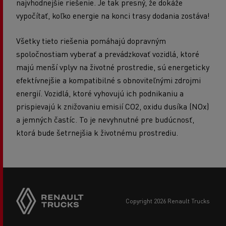
najvhodnejšie riešenie. Je tak presný, že dokáže
vypočítať, koľko energie na konci trasy dodania zostáva!
Všetky tieto riešenia pomáhajú dopravným
spoločnostiam vyberať a prevádzkovať vozidlá, ktoré
majú menší vplyv na životné prostredie, sú energeticky
efektívnejšie a kompatibilné s obnoviteľnými zdrojmi
energií. Vozidlá, ktoré vyhovujú ich podnikaniu a
prispievajú k znižovaniu emisií CO2, oxidu dusíka (NOx)
a jemných častíc. To je nevyhnutné pre budúcnosť,
ktorá bude šetrnejšia k životnému prostrediu.
copyright 2026 Renault Trucks