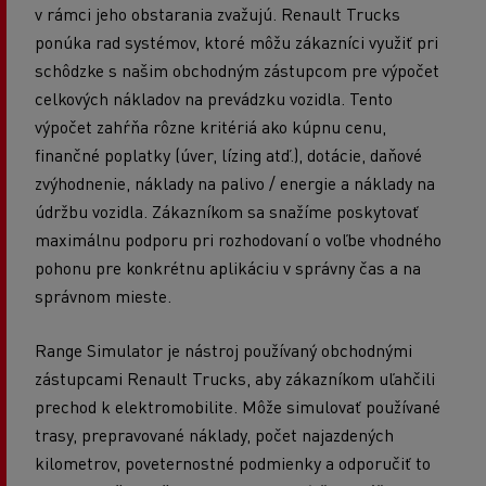
v rámci jeho obstarania zvažujú. Renault Trucks
ponúka rad systémov, ktoré môžu zákazníci využiť pri
schôdzke s našim obchodným zástupcom pre výpočet
celkových nákladov na prevádzku vozidla. Tento
výpočet zahŕňa rôzne kritériá ako kúpnu cenu,
finančné poplatky (úver, lízing atď.), dotácie, daňové
zvýhodnenie, náklady na palivo / energie a náklady na
údržbu vozidla. Zákazníkom sa snažíme poskytovať
maximálnu podporu pri rozhodovaní o voľbe vhodného
pohonu pre konkrétnu aplikáciu v správny čas a na
správnom mieste.
Range Simulator je nástroj používaný obchodnými
zástupcami Renault Trucks, aby zákazníkom uľahčili
prechod k elektromobilite. Môže simulovať používané
trasy, prepravované náklady, počet najazdených
kilometrov, poveternostné podmienky a odporučiť to