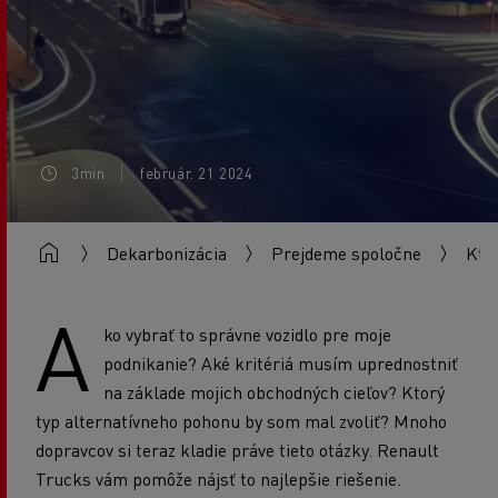
3min
február. 21 2024
Dekarbonizácia
Prejdeme spoločne
Ktor
A
ko vybrať to správne vozidlo pre moje
podnikanie? Aké kritériá musím uprednostniť
na základe mojich obchodných cieľov? Ktorý
typ alternatívneho pohonu by som mal zvoliť? Mnoho
dopravcov si teraz kladie práve tieto otázky. Renault
Trucks vám pomôže nájsť to najlepšie riešenie.