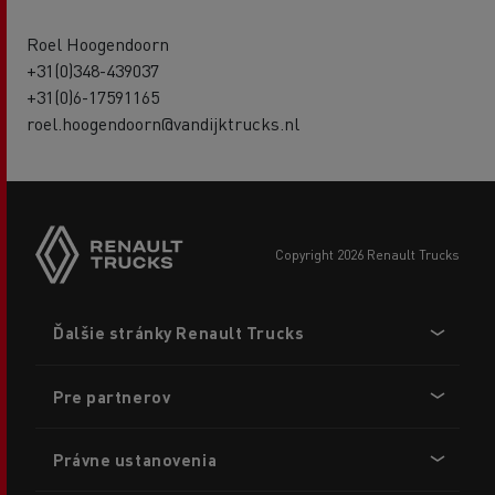
Roel Hoogendoorn
+31(0)348-439037
+31(0)6-17591165
roel.hoogendoorn@vandijktrucks.nl
copyright 2026 Renault Trucks
Footer
Ďalšie stránky Renault Trucks
menu
Pre partnerov
Právne ustanovenia