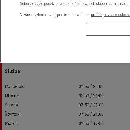
Súbory cookie používame na zlepšenie vašich skúseností na našej w
Nižšie si vyberte svoje preferencie alebo si
prečítajte viac o súbor
Otváracie hodiny
Služba
Pondelok
07:50 / 21:00
Utorok
07:50 / 21:00
Streda
07:50 / 21:00
Štvrtok
07:50 / 21:00
Piatok
07:50 / 17:30