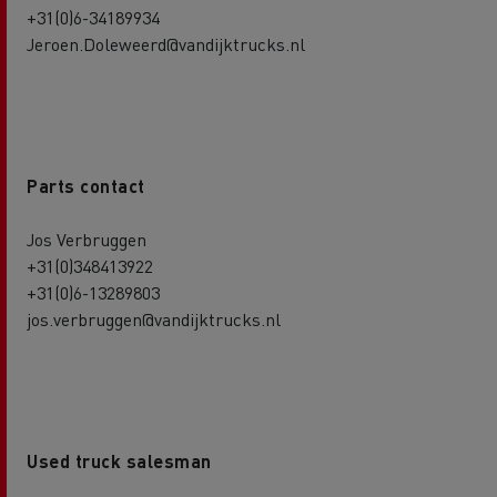
+31(0)6-34189934
Jeroen.Doleweerd@vandijktrucks.nl
Parts contact
Jos Verbruggen
+31(0)348413922
+31(0)6-13289803
jos.verbruggen@vandijktrucks.nl
Used truck salesman