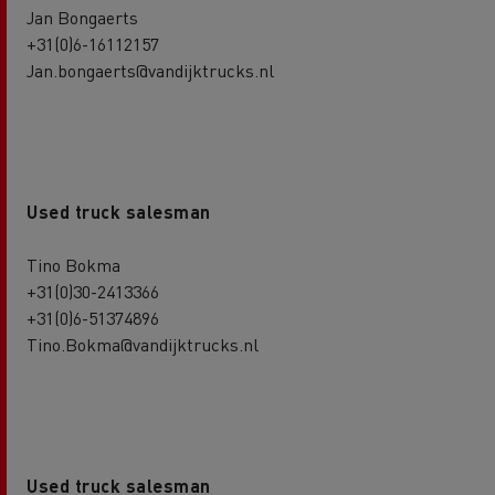
Jan Bongaerts
+31(0)6-16112157
Jan.bongaerts@vandijktrucks.nl
Used truck salesman
Tino Bokma
+31(0)30-2413366
+31(0)6-51374896
Tino.Bokma@vandijktrucks.nl
Used truck salesman