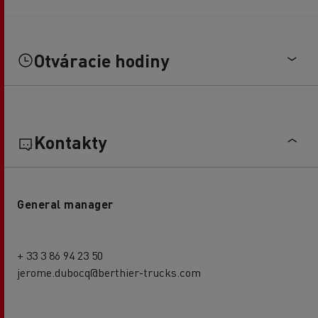
Otváracie hodiny
Kontakty
General manager
+ 33 3 86 94 23 50
jerome.dubocq@berthier-trucks.com