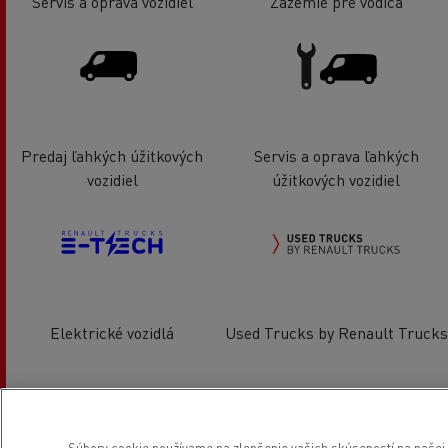
Servis a oprava vozidiel
Zázemie pre vodiča
Predaj ľahkých úžitkových
Servis a oprava ľahkých
vozidiel
úžitkových vozidiel
Elektrické vozidlá
Used Trucks by Renault Trucks
Poloha
Súbory cookie používame na zlepšenie vašich skúseností na našej w