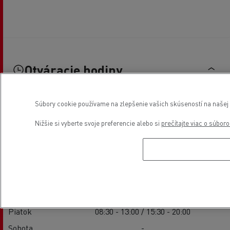
Otváracie hodiny
Súbory cookie používame na zlepšenie vašich skúseností na našej w
Predaj
Nižšie si vyberte svoje preferencie alebo si
prečítajte viac o súbor
Pondelok
08:30 - 13:00 / 15:30 - 20:00
Utorok
08:30 - 13:00 / 15:30 - 20:00
Streda
08:30 - 13:00 / 15:30 - 20:00
Štvrtok
08:30 - 13:00 / 15:30 - 20:00
Piatok
08:30 - 13:00 / 15:30 - 20:00
Sobota
-