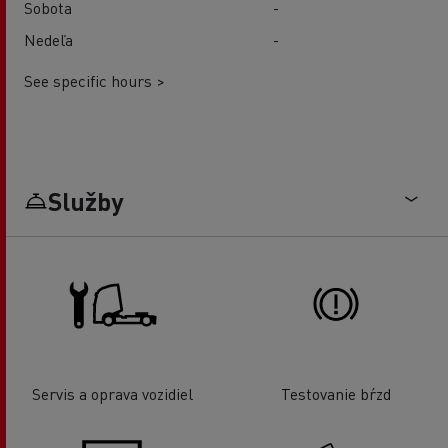
Sobota
-
Nedeľa
-
See specific hours >
Služby
Servis a oprava vozidiel
Testovanie bŕzd