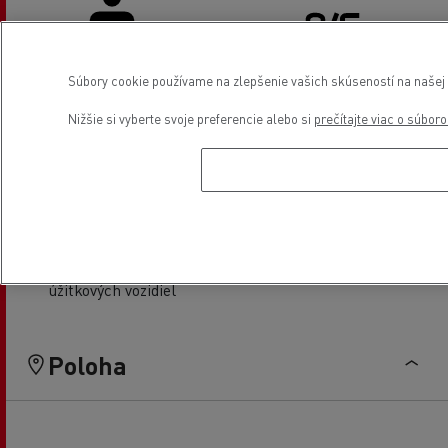
Súbory cookie používame na zlepšenie vašich skúseností na našej w
Zázemie pre vodiča
Klimatizácia
Nižšie si vyberte svoje preferencie alebo si
prečítajte viac o súbor
Servis a oprava ľahkých
Financovanie
úžitkových vozidiel
Poloha