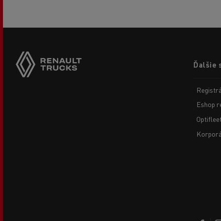
Footer
Ďalšie 
menu
Registr
Eshop r
Optiflee
Korporá