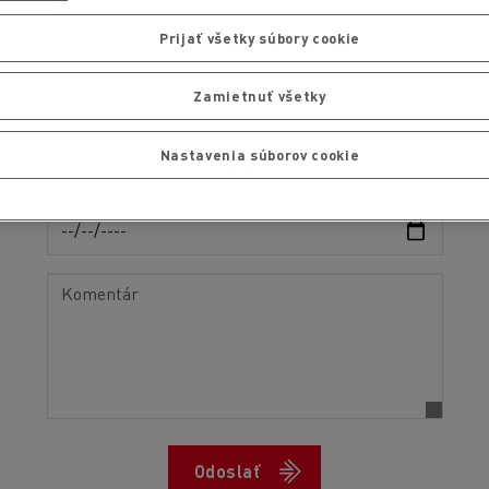
Breakdown / Warning light on
Prijať všetky súbory cookie
Ostatné
Vehicle deposit date
Zamietnuť všetky
Nastavenia súborov cookie
Desired return date
Odoslať