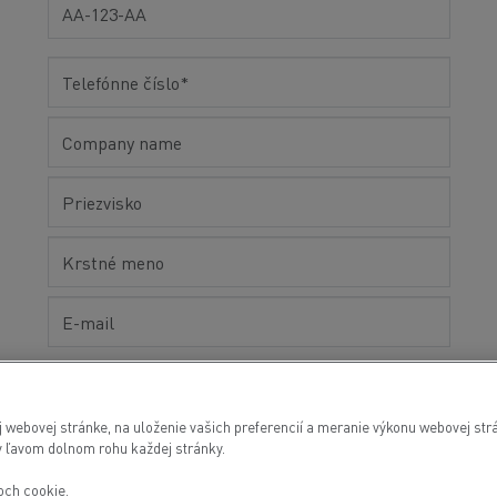
Preprava vozidiel Taliansko
Optifleet portal
Operations to perform
Oil change
webovej stránke, na uloženie vašich preferencií a meranie výkonu webovej strá
 v ľavom dolnom rohu každej stránky.
Brakes
PMI and/or MOT
roch cookie.