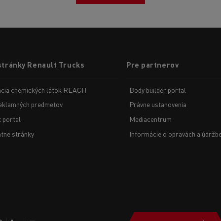
stránky Renault Trucks
Pre partnerov
ácia chemických látok REACH
Body builder portal
eklamných predmetov
Právne ustanovenia
t portal
Mediacentrum
tne stránky
Informácie o opravách a údržb