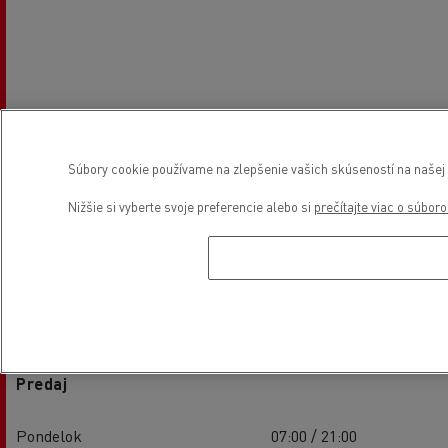
Súbory cookie používame na zlepšenie vašich skúseností na našej w
Nižšie si vyberte svoje preferencie alebo si
prečítajte viac o súbor
Otváracie hodiny
Predaj
Pondelok
07:00 / 21:00