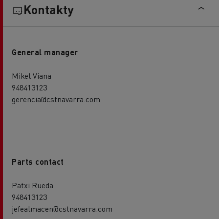
Kontakty
General manager
Mikel Viana
948413123
gerencia@cstnavarra.com
Parts contact
Patxi Rueda
948413123
jefealmacen@cstnavarra.com