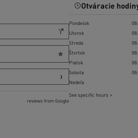
Preprava vozidiel Taliansko
Otváracie hodin
Optifleet portal
Pondelok
08:
Utorok
08:
Streda
08:
Štvrtok
08:
Piatok
08:
Sobota
08:
Nedeľa
See specific hours >
reviews from Google