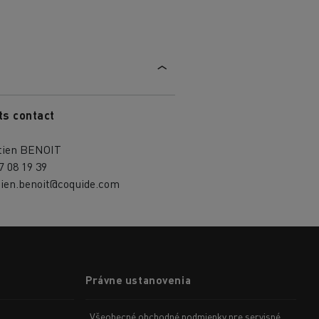
ts contact
tien BENOIT
7 08 19 39
tien.benoit@coquide.com
Právne ustanovenia
Všeobecné obchodné podmienky pre servisné