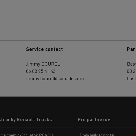
Service contact
Par
Jimmy BOUREL
Bas
06 08 95 41 42
03 2
jimmy.bourel@coquide.com
bas
stránky Renault Trucks
Pre partnerov
ácia chemických látok REACH
Body builder portal