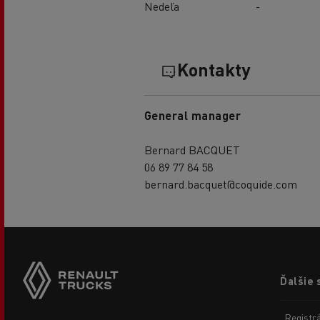
Nedeľa
-
Kontakty
General manager
Bernard BACQUET
06 89 77 84 58
bernard.bacquet@coquide.com
Footer
Ďalšie 
menu
Registr