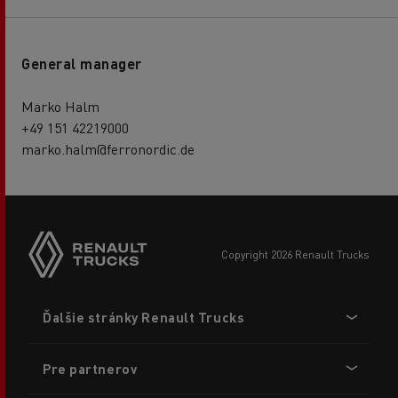
General manager
Marko Halm
+49 151 42219000
marko.halm@ferronordic.de
copyright 2026 Renault Trucks
Footer
Ďalšie stránky Renault Trucks
menu
Pre partnerov