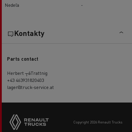
Nedeľa
-
Kontakty
Parts contact
Herbert ┬áTrattnig
+43 463931820403
lager@truck-service.at
copyright 2026 Renault Trucks