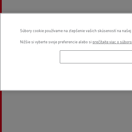
Výmena skla
Elektrické vozidlá
Súbory cookie používame na zlepšenie vašich skúseností na našej w
Poloha
Nižšie si vyberte svoje preferencie alebo si
prečítajte viac o súbor