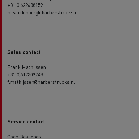
+31(0)622638159
m.vandenberg@harberstrucks.nl
Sales contact
Frank Mathijssen
+31(0)612309248
f.mathijssen@harberstrucks.nl
Service contact
Coen Bakkenes