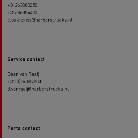
+31263883250
+31686884400
c.bakkenes@harberstrucks.nl
Service contact
Daan van Raaij
+31(0)263883250
d.vanraaij@harberstrucks.nl
Parts contact