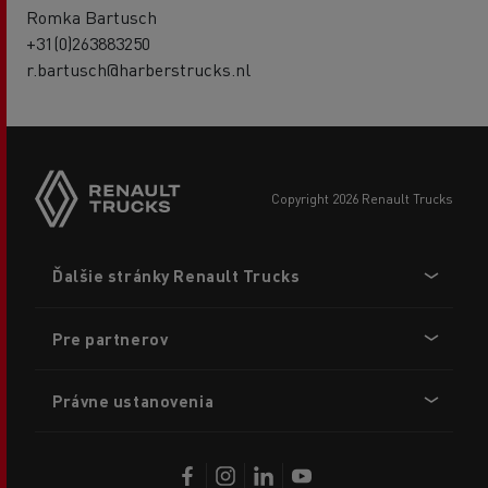
Romka Bartusch
+31(0)263883250
r.bartusch@harberstrucks.nl
copyright 2026 Renault Trucks
Footer
Ďalšie stránky Renault Trucks
menu
Pre partnerov
Právne ustanovenia