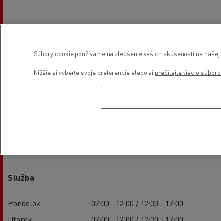
Súbory cookie používame na zlepšenie vašich skúseností na našej w
Nižšie si vyberte svoje preferencie alebo si
prečítajte viac o súbor
Otváracie hodiny
Služba
Pondelok
07:00 - 12:00 / 12:30 - 17:00
Utorok
07:00 - 12:00 / 12:30 - 17:00