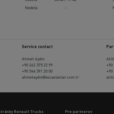
Nedeľa
-
Service contact
Par
Ahmet Aydin
Atil
+90 262 375 22 99
+90 
+90 544 391 20 00
+90 
ahmetaydin@kocaslanlar.com.tr
atil
stránky Renault Trucks
Pre partnerov