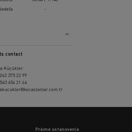
Nedeľa
-
ts contact
la Küçükler
262 375 22 99
543 456 21 64
lakucukler@kocaslanlar.com.tr
Právne ustanovenia