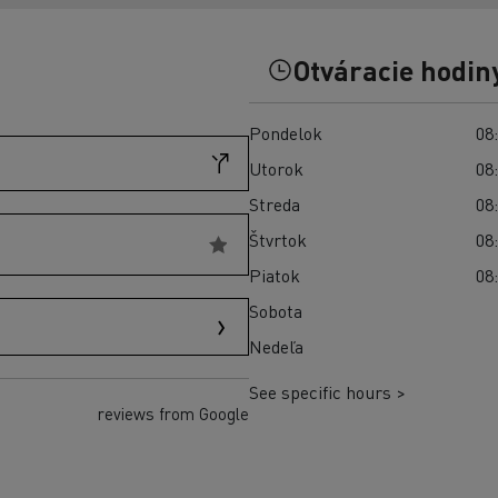
Preprava vozidiel Taliansko
Optifleet portal
Otváracie hodin
Pondelok
08:
Utorok
08:
Streda
08:
Štvrtok
08:
Piatok
08:
Sobota
Nedeľa
See specific hours >
reviews from Google