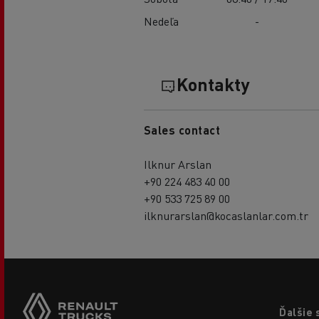
Nedeľa
-
Kontakty
Sales contact
Ilknur Arslan
+90 224 483 40 00
+90 533 725 89 00
ilknurarslan@kocaslanlar.com.tr
Footer
Ďalšie 
menu