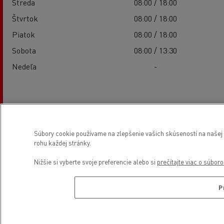
Streda
08:00 / 18:00
Štvrtok
08:00 / 18:00
Piatok
08:00 / 18:00
Sobota
08:00 / 13:30
Nedeľa
-
Služby
Súbory cookie používame na zlepšenie vašich skúseností na našej w
rohu každej stránky.
Nižšie si vyberte svoje preferencie alebo si
prečítajte viac o súbor
P
Elektrické vozidlá