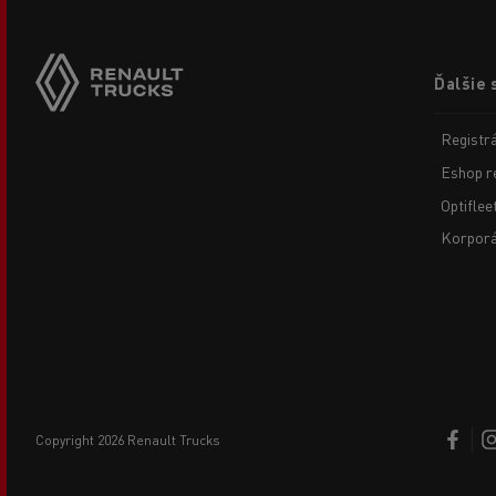
Footer
Ďalšie 
menu
Registr
Eshop r
Optiflee
Korporá
copyright 2026 Renault Trucks