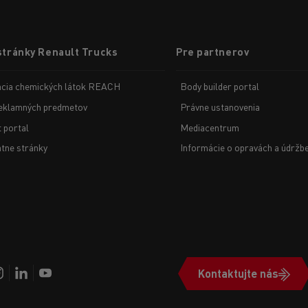
stránky Renault Trucks
Pre partnerov
ácia chemických látok REACH
Body builder portal
eklamných predmetov
Právne ustanovenia
t portal
Mediacentrum
tne stránky
Informácie o opravách a údržb
Kontaktujte nás