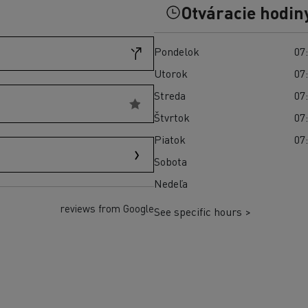
Preprava vozidiel Taliansko
Otváracie hodin
Optifleet portal
Pondelok
07:
Utorok
07:
Streda
07:
Štvrtok
07:
Piatok
07:
Sobota
Nedeľa
reviews from Google
See specific hours >