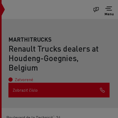
Menu
MARTHITRUCKS
Renault Trucks dealers at
Houdeng-Goegnies,
Belgium
Zatvorené
Zobraziť číslo
Boulevard de la Technicit` 24