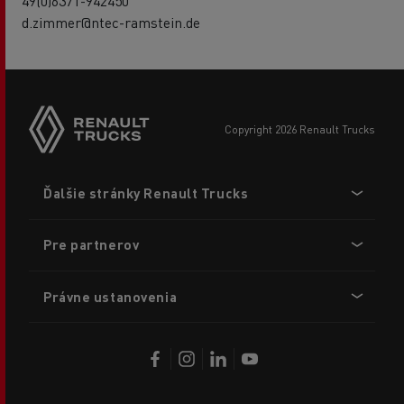
49(0)6371-942450
d.zimmer@ntec-ramstein.de
copyright 2026 Renault Trucks
Footer
Ďalšie stránky Renault Trucks
menu
Pre partnerov
Právne ustanovenia