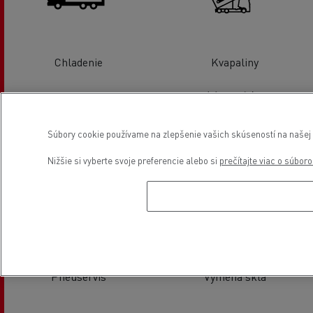
Chladenie
Kvapaliny
Súbory cookie používame na zlepšenie vašich skúseností na našej w
Nižšie si vyberte svoje preferencie alebo si
prečítajte viac o súbor
Tachografy
Nastavenie kolies/náprav
Pneuservis
Výmena skla