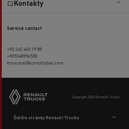
Kontakty
Service contact
+90 242 443 19 88
+905348956530
ersin.ezel@ozmutlubas.com
copyright 2026 Renault Trucks
Footer
Ďalšie stránky Renault Trucks
menu