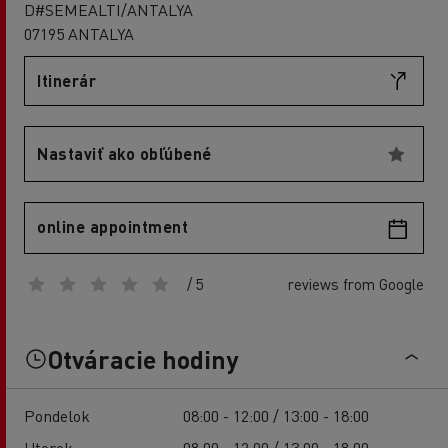
D#SEMEALTI/ANTALYA
07195 ANTALYA
Itinerár
Nastaviť ako obľúbené
online appointment
/ 5
reviews from Google
Otváracie hodiny
Pondelok
08:00 - 12:00 / 13:00 - 18:00
Utorok
08:00 - 12:00 / 13:00 - 18:00