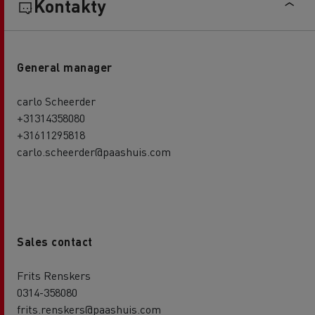
Kontakty
General manager
carlo Scheerder
+31314358080
+31611295818
carlo.scheerder@paashuis.com
Sales contact
Frits Renskers
0314-358080
frits.renskers@paashuis.com