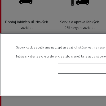
Predaj ľahkých úžitkových
Servis a oprava ľahkých
vozidiel
úžitkových vozidiel
Súbory cookie používame na zlepšenie vašich skúseností na našej w
Nižšie si vyberte svoje preferencie alebo si
prečítajte viac o súbor
Financovanie
Elektrické vozidlá
Poloha