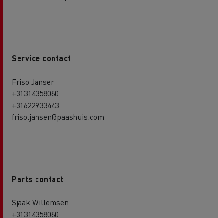
Service contact
Friso Jansen
+31314358080
+31622933443
friso.jansen@paashuis.com
Parts contact
Sjaak Willemsen
+31314358080