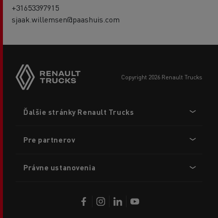
+31653397915
sjaak.willemsen@paashuis.com
copyright 2026 Renault Trucks
Footer
Ďalšie stránky Renault Trucks
menu
Pre partnerov
Právne ustanovenia