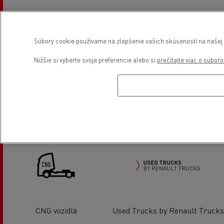
Oprava nadstavieb
Servis a oprava ľahkých
Súbory cookie používame na zlepšenie vašich skúseností na našej w
úžitkových vozidiel
Nižšie si vyberte svoje preferencie alebo si
prečítajte viac o súbor
Financovanie
Predaj ľahkých úžitkových
vozidiel
CNG vozidlá
Used Trucks by Renault Trucks