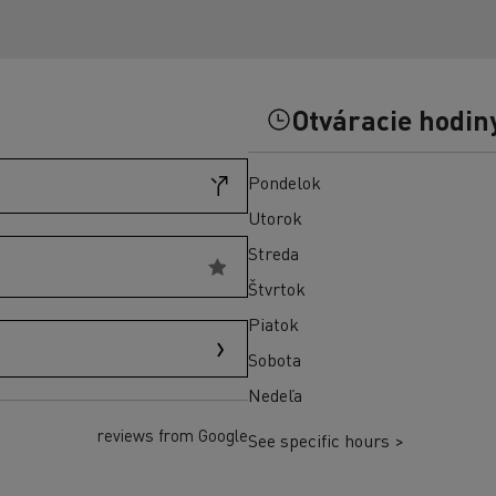
Preprava vozidiel Taliansko
Optifleet portal
Otváracie hodin
Pondelok
Utorok
Streda
Štvrtok
Piatok
Sobota
Nedeľa
reviews from Google
See specific hours >