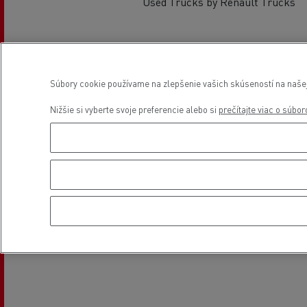
Used Trucks by Renault Trucks
Poloha
Súbory cookie používame na zlepšenie vašich skúseností na našej 
Nižšie si vyberte svoje preferencie alebo si
prečítajte viac o súbo