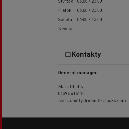
Štvrtok
06:00 / 23:00
Piatok
06:00 / 23:00
Sobota
06:00 / 13:00
Nedeľa
-
Kontakty
General manager
Marc Chetty
01394 614110
marc.chetty@renault-trucks.com