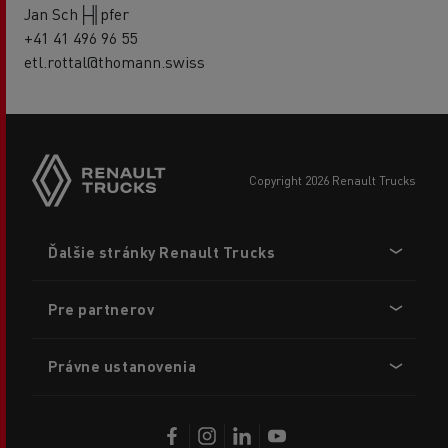
Jan Sch├╢pfer
+41 41 496 96 55
etl.rottal@thomann.swiss
copyright 2026 Renault Trucks
Footer
Ďalšie stránky Renault Trucks
menu
Pre partnerov
Právne ustanovenia