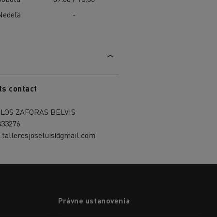
Nedeľa
-
ts contact
LOS ZAFORAS BELVIS
833276
.talleresjoseluis@gmail.com
Právne ustanovenia