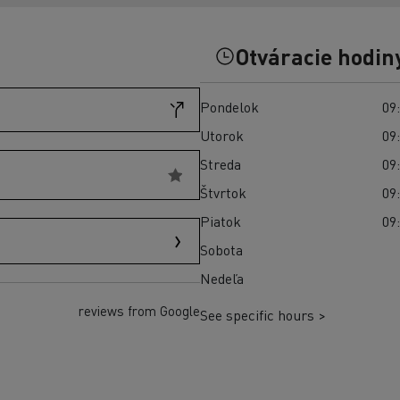
Preprava vozidiel Taliansko
Optifleet portal
Otváracie hodin
Pondelok
09:
Utorok
09:
Streda
09:
Štvrtok
09:
Piatok
09:
Sobota
Nedeľa
reviews from Google
See specific hours >