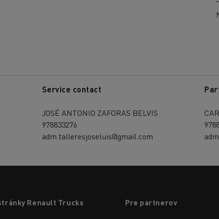
Service contact
Par
JOSÉ ANTONIO ZAFORAS BELVIS
CAR
978833276
978
adm.talleresjoseluis@gmail.com
adm
stránky Renault Trucks
Pre partnerov