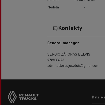
Nedeľa
-
Kontakty
General manager
SERGIO ZÁFORAS BELVIS
978833276
adm.talleresjoseluis@gmai.com
Footer
Ďalšie 
menu