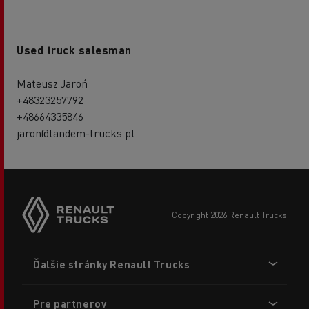
Used truck salesman
Mateusz Jaroń
+48323257792
+48664335846
jaron@tandem-trucks.pl
copyright 2026 Renault Trucks
Footer
Ďalšie stránky Renault Trucks
menu
Pre partnerov