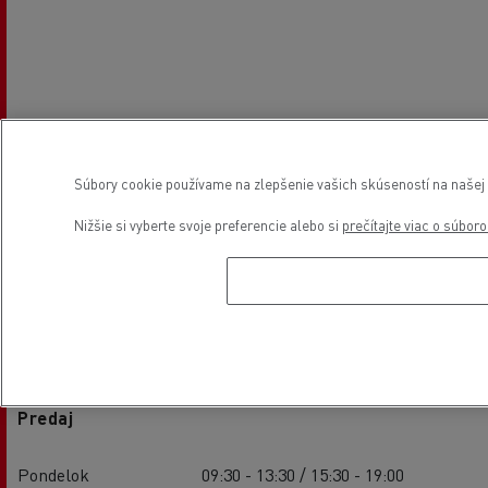
Súbory cookie používame na zlepšenie vašich skúseností na našej w
Nižšie si vyberte svoje preferencie alebo si
prečítajte viac o súbor
Otváracie hodiny
Predaj
Pondelok
09:30 - 13:30 / 15:30 - 19:00