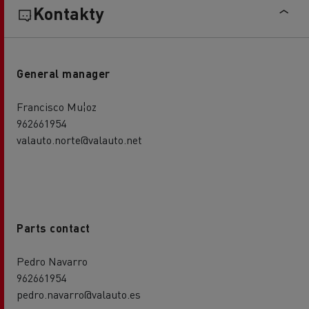
Kontakty
General manager
Francisco Mu¦oz
962661954
valauto.norte@valauto.net
Parts contact
Pedro Navarro
962661954
pedro.navarro@valauto.es