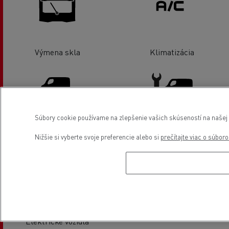
Výmena skla
Klimatizácia
Súbory cookie používame na zlepšenie vašich skúseností na našej w
Predaj ľahkých úžitkových
Servis a oprava ľahkých
Nižšie si vyberte svoje preferencie alebo si
prečítajte viac o súbor
vozidiel
úžitkových vozidiel
Elektrické vozidlá