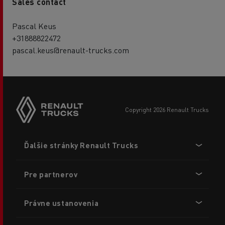
Sales contact
Pascal Keus
+31888822472
pascal.keus@renault-trucks.com
copyright 2026 Renault Trucks
Footer
Ďalšie stránky Renault Trucks
menu
Pre partnerov
Právne ustanovenia