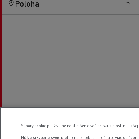
Poloha
Súbory cookie používame na zlepšenie vašich skúseností na našej w
Nižšie si vyberte svoje preferencie alebo si
prečítajte viac o súbor