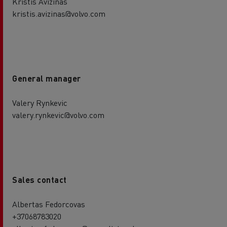
Kristis Avizinas
kristis.avizinas@volvo.com
General manager
Valery Rynkevic
valery.rynkevic@volvo.com
Sales contact
Albertas Fedorcovas
+37068783020