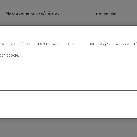
Nastavenie kolies/náprav
Pneuservis
webovej stránke, na uloženie vašich preferencií a meranie výkonu webovej strá
roch cookie.