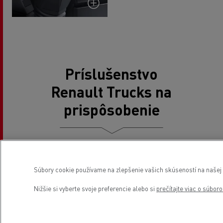
Príslušenstvo
Renault Trucks na
prispôsobenie
PrispôsobenieVonkajší vzhľad svojho vozidla si môžete
Súbory cookie používame na zlepšenie vašich skúseností na našej w
prispôsobiť výberom príslušenstva, ktoré zodpovedá
vášmu jedinečnému štýlu. Ponúkame široký sortiment
Nižšie si vyberte svoje preferencie alebo si
prečítajte viac o súbor
diskov, krytiek nábojov a povrchových úprav, ktoré
dodajú vášmu nákladnému vozidlu šmrnc a zvýraznia