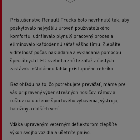
Príslušenstvo Renault Trucks bolo navrhnuté tak, aby
poskytovalo najvyššiu úroveň používateľského
komfortu, udržiavalo plynulý pracovný proces a
eliminovalo každodennú záťaž vášho tímu. Zlepšite
viditeľnosť počas nakladania a vykladania pomocou
špeciálnych LED svetiel a znížte záťaž z častých
zastávok inštaláciou ľahko prístupného rebríka.
Bez ohľadu na to, čo potrebujete prevážať, máme pre
vás pripravený výber strešných nosičov, rámov a
roštov na uloženie športového vybavenia, výstroja,
batožiny a ďalších vecí.
Vďaka upraveným veterným deflektorom zlepšíte
výkon svojho vozidla a ušetríte palivo.