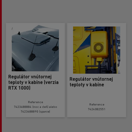
Regulátor vnútornej
Regulátor vnútornej
teploty v kabíne (verzia
teploty v kabíne
RTX 1000)
Reference
Reference
7423488884 (noc a deň) alebo
7424082551
7423488890 (spanie)