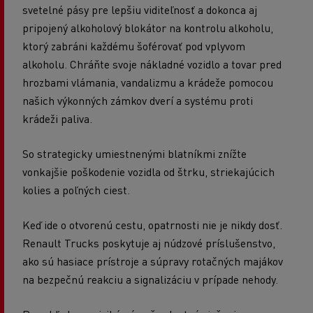
svetelné pásy pre lepšiu viditeľnosť a dokonca aj
pripojený alkoholový blokátor na kontrolu alkoholu,
ktorý zabráni každému šoférovať pod vplyvom
alkoholu. Chráňte svoje nákladné vozidlo a tovar pred
hrozbami vlámania, vandalizmu a krádeže pomocou
našich výkonných zámkov dverí a systému proti
krádeži paliva.
So strategicky umiestnenými blatníkmi znížte
vonkajšie poškodenie vozidla od štrku, striekajúcich
kolies a poľných ciest.
Keď ide o otvorenú cestu, opatrnosti nie je nikdy dosť.
Renault Trucks poskytuje aj núdzové príslušenstvo,
ako sú hasiace prístroje a súpravy rotačných majákov
na bezpečnú reakciu a signalizáciu v prípade nehody.