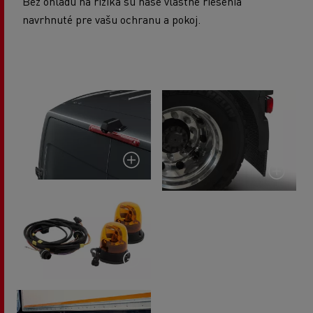
Bez ohľadu na riziká sú naše vlastné riešenia
navrhnuté pre vašu ochranu a pokoj.