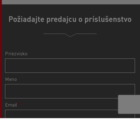
Požiadajte predajcu o príslušenstvo
Priezvisko
Meno
Email
Telefónne číslo