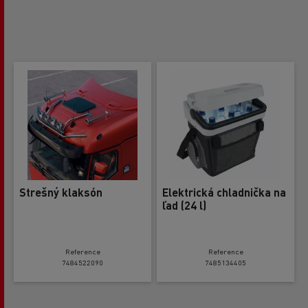
Strešný klaksón
Elektrická chladnička na
ľad (24 l)
Reference
Reference
7484522090
7485134405